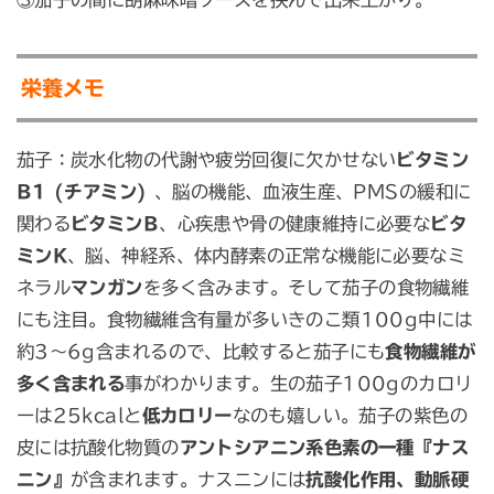
栄養メモ
茄子：炭水化物の代謝や疲労回復に欠かせない
ビタミン
B1 (チアミン)
、脳の機能、血液生産、PMSの緩和に
関わる
ビタミンB
、心疾患や骨の健康維持に必要な
ビタ
ミンK
、脳、神経系、体内酵素の正常な機能に必要なミ
ネラル
マンガン
を多く含みます。そして茄子の食物繊維
にも注目。食物繊維含有量が多いきのこ類100g中には
約3〜6g含まれるので、比較すると茄子にも
食物繊維が
多く含まれる
事がわかります。生の茄子100gのカロリ
ーは25kcalと
低カロリー
なのも嬉しい。茄子の紫色の
皮には抗酸化物質の
アントシアニン系色素の一種『ナス
ニン』
が含まれます。ナスニンには
抗酸化作用、動脈硬