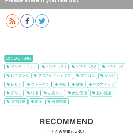
COOKING
グルテンフリー
ビタミンB1
ビタミンB6
ビタミンC
ビタミンK
プロバイオティクス
マンガン
レシピ
レモン
ヴィーガン
便秘
健康
免疫力アップ
卵なし
味噌
小麦なし
疲労回復
脳の健康
腸内環境
茄子
食物繊維
RECOMMEND