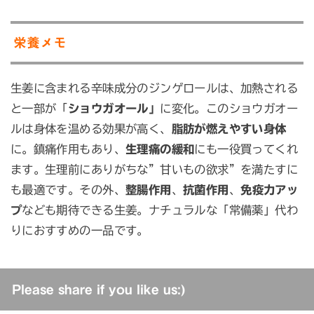
栄養メモ
生姜に含まれる辛味成分のジンゲロールは、加熱される
と一部が「
ショウガオール」
に変化。このショウガオー
ルは身体を温める効果が高く、
脂肪が燃えやすい身体
に。鎮痛作用もあり、
生理痛の緩和
にも一役買ってくれ
ます。生理前にありがちな”甘いもの欲求”を満たすに
も最適です。その外、
整腸作用
、
抗菌作用
、
免疫力アッ
プ
なども期待できる生姜。ナチュラルな「常備薬」代わ
りにおすすめの一品です。
Please share if you like us:)