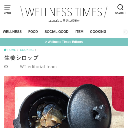
MENU
SEARCH
ココロとカラダに栄養を
WELLNESS
FOOD
SOCIAL GOOD
ITEM
COOKING
Wellness Times Editors
HOME
COOKING
生姜シロップ
WT editorial team