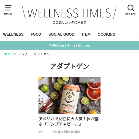
MENU
SEARCH
ココロとカラダに栄養を
WELLNESS
FOOD
SOCIAL GOOD
ITEM
COOKING
Wellness Times Editors
HOME
タグ : アダプトゲン
アダプトゲン
FOOD
アメリカで女性に大人気！体が喜
ぶ『コンブチャビール』
Asako Miyashita