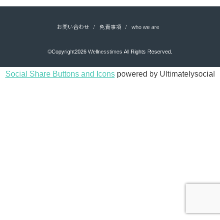
お問い合わせ
免責事項
who we are
©Copyright2026
Wellnesstimes
.All Rights Reserved.
Social Share Buttons and Icons
powered by Ultimatelysocial